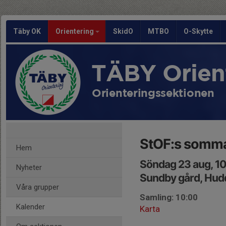
Täby OK
Orientering
SkidO
MTBO
O-Skytte
TÄBY Orien
Orienteringssektionen
StOF:s somma
Hem
Söndag 23 aug, 1
Nyheter
Sundby gård, Hud
Våra grupper
Samling: 10:00
Kalender
Karta