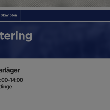
Skavlöten
tering
rläger
0:00-14:00
dinge