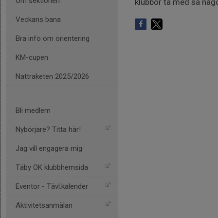
Om sektionen
klubbor ta med så någo
Veckans bana
Bra info om orientering
KM-cupen
Nattraketen 2025/2026
Bli medlem
Nybörjare? Titta här!
Jag vill engagera mig
Täby OK klubbhemsida
Eventor - Tävl.kalender
Aktivitetsanmälan