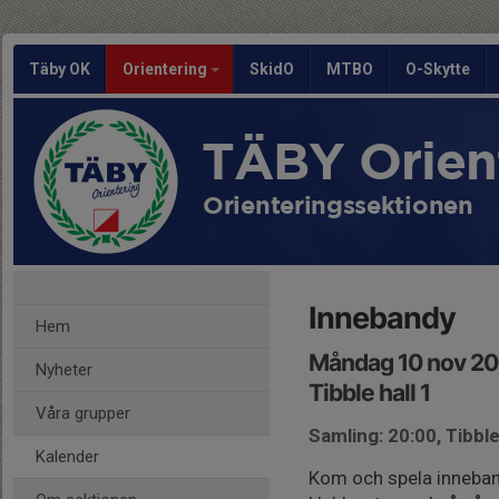
Täby OK
Orientering
SkidO
MTBO
O-Skytte
TÄBY Orien
Orienteringssektionen
Innebandy
Hem
Måndag 10 nov 20
Nyheter
Tibble hall 1
Våra grupper
Samling: 20:00, Tibble
Kalender
Kom och spela inneban