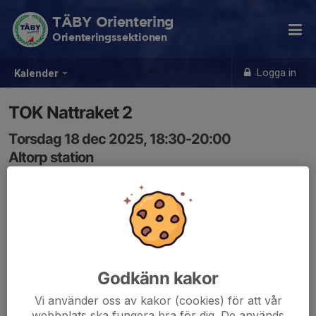
TÄBY Orientering
Orienteringssektionen
Logga in
Kalender
TOK Nattraket 2
Torsdag 18 dec 2025, 18:30-20:00
Altorp station
Samling: 18:00
Anmälan och info i Eventor, samt här för att underlätta
vår närvaro Admin.
Ta med plastficka, kompass, SI-pinne och kläder efter
Godkänn kakor
väder.
Vi använder oss av kakor (cookies) för att vår
Arrangör: Martin och Mats Herbert
webbplats ska fungera bra för dig. De används