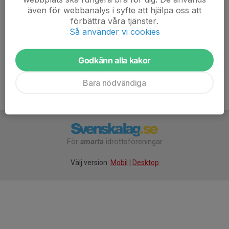
även för webbanalys i syfte att hjälpa oss att
www.tabyok.se/tabyok-
förbättra våra tjänster.
orientering/sida/121577/nattraketen-2025-2026
Så använder vi cookies
Godkänn alla kakor
Bara nödvändiga
För
smarta
idrottsföreningar
Välj version:
Mobil
|
Desktop