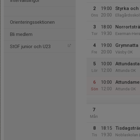
Intervallslingor
2
19:00
Styrka och 
20:00
Ons
Ellagårdsskol
Orienteringssektionen
3
18:00
Norrortstr
19:30
Tor
Exerman-Her
Bli medlem
4
19:00
Grymnatta 
StOF junior och U23
20:00
Fre
Väsby OK
5
10:00
Attundasta
12:00
Lör
Attunda OK
6
10:00
Attundame
12:00
Sön
Attunda OK
7
Mån
8
18:15
Tisdagsträ
19:30
Tis
Noblaskolan (