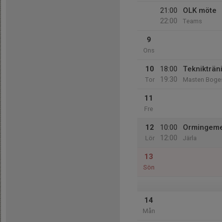
21:00
OLK möte
22:00
Teams
9
Ons
10
18:00
Teknikträn
19:30
Tor
Masten Boge
11
Fre
12
10:00
Ormingeme
12:00
Lör
Järla
13
Sön
14
Mån