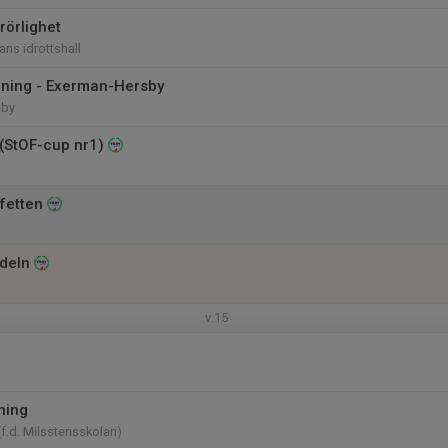
rörlighet
ans idrottshall
äning - Exerman-Hersby
sby
(StOF-cup nr1)
fetten
deln
v.15
ning
f.d. Milsstensskolan)