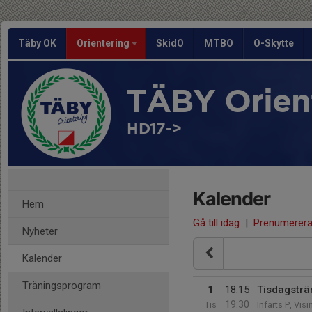
Täby OK
Orientering
SkidO
MTBO
O-Skytte
TÄBY Orien
HD17->
Kalender
Hem
Gå till idag
|
Prenumerer
Nyheter
Kalender
Träningsprogram
1
18:15
Tisdagsträ
19:30
Tis
Infarts P, Vis