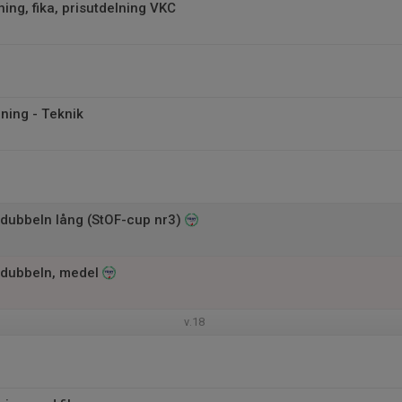
ing, fika, prisutdelning VKC
ning - Teknik
ubbeln lång (StOF-cup nr3)
dubbeln, medel
v.18