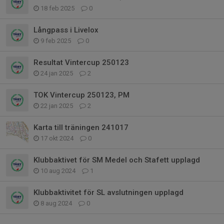
18 feb 2025
0
Långpass i Livelox
9 feb 2025
0
Resultat Vintercup 250123
24 jan 2025
2
TOK Vintercup 250123, PM
22 jan 2025
2
Karta till träningen 241017
17 okt 2024
0
Klubbaktivet för SM Medel och Stafett upplagd
10 aug 2024
1
Klubbaktivitet för SL avslutningen upplagd
8 aug 2024
0