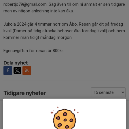
robertjo79@gmail.com. Säg även till om ni anmält er sen tidigare
men av någon anledning inte kan åka.
Jukola 2024 går 4 timmar norr om Åbo. Resan går dit på fredag
kväll (Damer på tidig sträcka behöver åka torsdag kväll) och hem
kommer man tidigt måndag morgon.
Egenavgiften för resan är 800kr.
Dela nyhet
Tidigare nyheter
Anmäl dig till Jukola senast på söndag!
7 maj, 10:14
0
Anmälan till Stafettligan #1 - Kolmårdskavlen