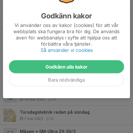
28 mar, 14:48
0
Godkänn kakor
Ranking
7 feb, 15:42
0
Vi använder oss av kakor (cookies) för att vår
webbplats ska fungera bra för dig. De används
U23 träffarna, första 15/2
även för webbanalys i syfte att hjälpa oss att
22 jan, 21:59
0
förbättra våra tjänster.
Så använder vi cookies
10milasamling och anmälan
22 apr 2025
0
Godkänn alla kakor
Aktivitetsanmälan till SL#5, SL#6-7 öppen
Bara nödvändiga
25 mar 2025
0
Anmäl dig till vårens Stafetter
16 mar 2025
0
Torsdagsteknik redan på söndag
7 mar 2025
0
Måsen + SM-Ultra 29-30/3