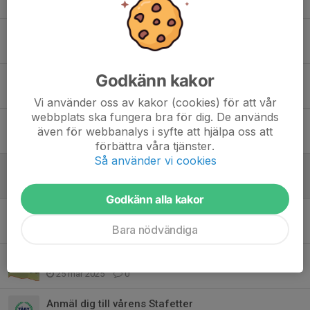
Tidigare nyheter
Anmäl dig till Jukola senast på söndag!
7 maj, 10:14
0
Godkänn kakor
Anmälan till Stafettligan #1 - Kolmårdskavlen
28 mar, 14:48
0
Vi använder oss av kakor (cookies) för att vår
webbplats ska fungera bra för dig. De används
Ranking
även för webbanalys i syfte att hjälpa oss att
7 feb, 15:42
0
förbättra våra tjänster.
Så använder vi cookies
U23 träffarna, första 15/2
22 jan, 21:59
0
Godkänn alla kakor
10milasamling och anmälan
Bara nödvändiga
22 apr 2025
0
Aktivitetsanmälan till SL#5, SL#6-7 öppen
25 mar 2025
0
Anmäl dig till vårens Stafetter