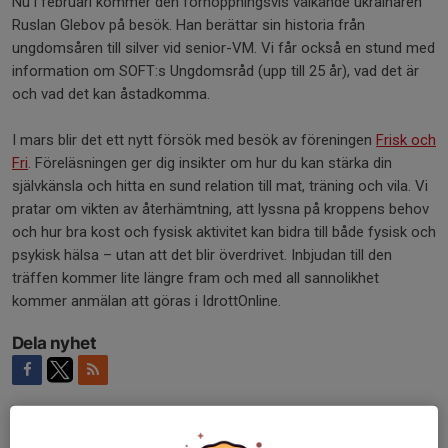
Nu i februari kommer den förhoppningsvis välkände ukrainaren
Ruslan Glebov på besök. Han berättar sin historia från
ungdomsåren till silver vid senior-VM. Vi får också en stund med
information om SOFT:s Ungdomsråd (upp till 25 år), vad det är
och vad det kan åstadkomma.
I mars blir det ett nytt försök med besök av föreningen
Frisk och
Fri
. Föreläsningen ger dig insikter om hur du kan stärka din
självkänsla och hitta en sund relation till mat, träning och vila. Vi
pratar om vikten av återhämtning, att lyssna på kroppens behov
och hur bra kost och fysisk aktivitet kan bidra till både fysisk och
psykisk hälsa – utan att det blir överdrivet. Inbjudan till den
träffen kommer lite längre fram och med all sannolikhet
kommer anmälan att göras i IdrottOnline.
Dela nyhet