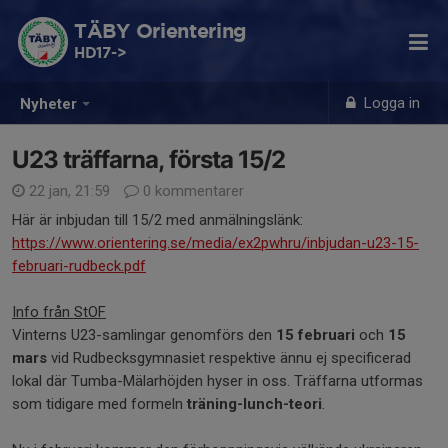
TÄBY Orientering
HD17->
Logga in
Nyheter
U23 träffarna, första 15/2
22 jan, 21:59
0 kommentarer
Här är inbjudan till 15/2 med anmälningslänk:
https://www.orientering.se/media/ex2pwhru/inbjudan-u23-15-
februari-rudbeck.pdf
Info från StOF
Vinterns U23-samlingar genomförs den
15 februari
och
15
mars
vid Rudbecksgymnasiet respektive ännu ej specificerad
lokal där Tumba-Mälarhöjden hyser in oss. Träffarna utformas
som tidigare med formeln
träning-lunch-teori
.