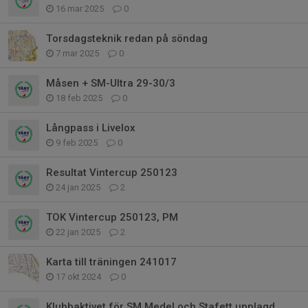
16 mar 2025
0
Torsdagsteknik redan på söndag
7 mar 2025
0
Måsen + SM-Ultra 29-30/3
18 feb 2025
0
Långpass i Livelox
9 feb 2025
0
Resultat Vintercup 250123
24 jan 2025
2
TOK Vintercup 250123, PM
22 jan 2025
2
Karta till träningen 241017
17 okt 2024
0
Klubbaktivet för SM Medel och Stafett upplagd