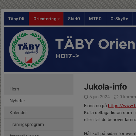
Täby OK
Orientering
SkidO
MTBO
O-Skytte
TÄBY Orien
HD17->
Jukola-info
Hem
5 jun 2024
0 komme
Nyheter
Finns nu på
https://www.t
Kalender
Kolla deltagarlistan som fin
eller ifall du behöver lä
Träningsprogram
Håll koll på sidan för eve