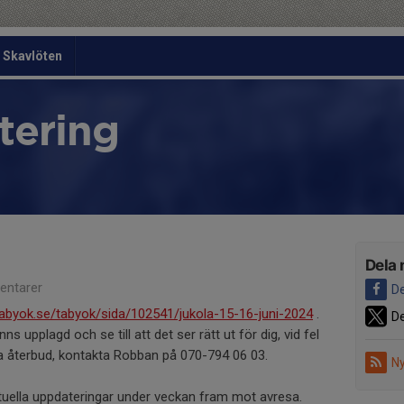
Skavlöten
tering
Dela 
ntarer
De
abyok.se/tabyok/sida/102541/jukola-15-16-juni-2024
.
De
ns upplagd och se till att det ser rätt ut för dig, vid fel
mna återbud, kontakta Robban på 070-794 06 03.
Ny
ntuella uppdateringar under veckan fram mot avresa.