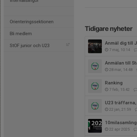
Intervallslingor
Orienteringssektionen
Tidigare nyheter
Bli medlem
Anmäl dig till
StOF junior och U23
7 maj, 10:14
Anmälan till S
28 mar, 14:48
Ranking
7 feb, 15:42
U23 träffarna,
22 jan, 21:59
10milasamling
22 apr 2025