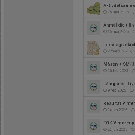
Aktivitetsanmä
25 mar 2025
Anmäl dig till 
16 mar 2025
Torsdagstekni
7 mar 2025
Måsen + SM-Ul
18 feb 2025
Långpass i Liv
9 feb 2025
Resultat Vint
24 jan 2025
TOK Vintercup
22 jan 2025