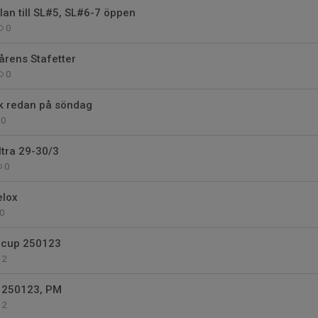
lan till SL#5, SL#6-7 öppen
0
vårens Stafetter
0
k redan på söndag
0
tra 29-30/3
0
elox
0
ercup 250123
2
 250123, PM
2