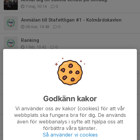
7 maj, 10:14
0
Anmälan till Stafettligan #1 - Kolmårdskavlen
28 mar, 14:48
0
Ranking
7 feb, 15:42
0
U23 träffarna, första 15/2
22 jan, 21:59
0
10milasamling och anmälan
22 apr 2025
0
Godkänn kakor
Aktivitetsanmälan till SL#5, SL#6-7 öppen
Vi använder oss av kakor (cookies) för att vår
25 mar 2025
0
webbplats ska fungera bra för dig. De används
även för webbanalys i syfte att hjälpa oss att
Anmäl dig till vårens Stafetter
förbättra våra tjänster.
16 mar 2025
0
Så använder vi cookies