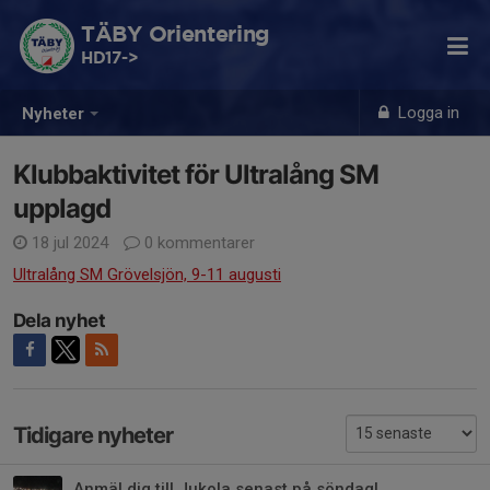
TÄBY Orientering
HD17->
Logga in
Nyheter
Klubbaktivitet för Ultralång SM
upplagd
18 jul 2024
0 kommentarer
Ultralång SM Grövelsjön, 9-11 augusti
Dela nyhet
Tidigare nyheter
Anmäl dig till Jukola senast på söndag!