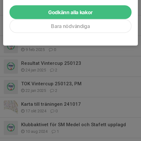
Torsdagsteknik redan på söndag
7 mar 2025
0
Godkänn alla kakor
Måsen + SM-Ultra 29-30/3
Bara nödvändiga
18 feb 2025
0
Långpass i Livelox
9 feb 2025
0
Resultat Vintercup 250123
24 jan 2025
2
TOK Vintercup 250123, PM
22 jan 2025
2
Karta till träningen 241017
17 okt 2024
0
Klubbaktivet för SM Medel och Stafett upplagd
10 aug 2024
1