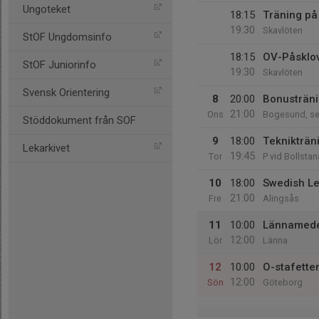
Ungoteket
18:15
Träning på
19:30
Skavlöten
StOF Ungdomsinfo
18:15
OV-Påsklov
StOF Juniorinfo
19:30
Skavlöten
Svensk Orientering
8
20:00
Bonusträni
21:00
Ons
Bogesund, se
Stöddokument från SOF
9
18:00
Teknikträn
Lekarkivet
19:45
Tor
P vid Bollstanä
10
18:00
Swedish Le
21:00
Fre
Alingsås
11
10:00
Lännamed
12:00
Lör
Länna
12
10:00
O-stafetten
12:00
Sön
Göteborg