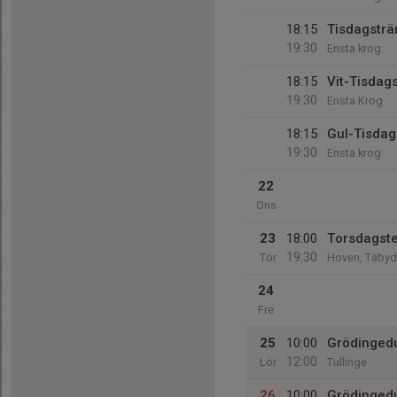
18:15
Tisdagsträ
19:30
Ensta krog
18:15
Vit-Tisdag
19:30
Ensta Krog
18:15
Gul-Tisdag
19:30
Ensta krog
22
Ons
23
18:00
Torsdagste
19:30
Tor
Hoven, Täbyd
24
Fre
25
10:00
Grödingedu
12:00
Lör
Tullinge
26
10:00
Grödinged