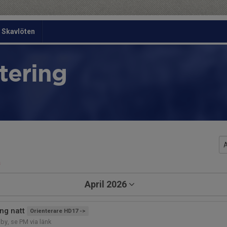
Skavlöten
tering
a
April 2026
ng natt
Orienterare HD17 ->
y, se PM via länk