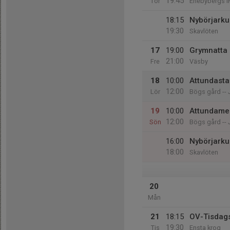
19:45
Tor
Enebybergs I
18:15
Nybörjarkurs
19:30
Skavlöten
17
19:00
Grymnatta 
21:00
Fre
Väsby
18
10:00
Attundasta
12:00
Lör
Bögs gård -- 
19
10:00
Attundame
12:00
Sön
Bögs gård -- 
16:00
Nybörjarkurs
18:00
Skavlöten
20
Mån
21
18:15
OV-Tisdags
19:30
Tis
Ensta krog