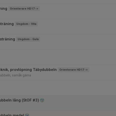
ning
Orienterare HD17 ->
sträning
Ungdom - Vita
sträning
Ungdom - Gula
knik, provlöpning Täbydubbeln
Orienterare HD17 ->
ubbeln, samåk gärna
bbeln lång (StOF #3)
ubbeln medel