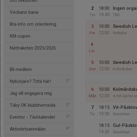
Om sektionen
2
18:00
Ingen organ
Veckans bana
19:45
Tor
TBD
Bra info om orientering
3
10:00
Swedish Le
12:00
Fre
Rinkeby
KM-cupen
4
Nattraketen 2025/2026
Lör
5
10:00
Swedish L
12:00
Bli medlem
Sön
Kolmården
Nybörjare? Titta här!
6
10:00
Kolmårdska
Jag vill engagera mig
12:00
Mån
4 mil väster 
Täby OK klubbhemsida
7
18:15
Vit-Påsklo
19:30
Tis
Skavlöten
Eventor - Tävl.kalender
18:15
Gul-Påsklo
Aktivitetsanmälan
19:30
Skavlöten