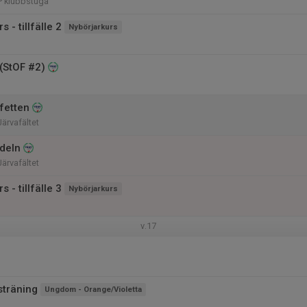
P klubbstuga
 - tillfälle 2
Nybörjarkurs
(StOF #2)
fetten
Järvafältet
deln
Järvafältet
 - tillfälle 3
Nybörjarkurs
v.17
träning
Ungdom - Orange/Violetta