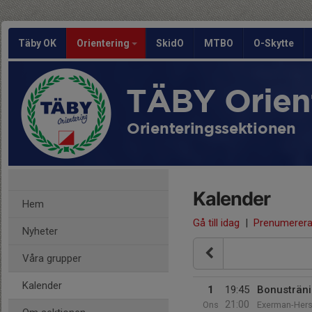
Täby OK
Orientering
SkidO
MTBO
O-Skytte
TÄBY Orien
Orienteringssektionen
Kalender
Hem
Gå till idag
|
Prenumerer
Nyheter
Våra grupper
Kalender
1
19:45
Bonusträni
21:00
Ons
Exerman-Hersb