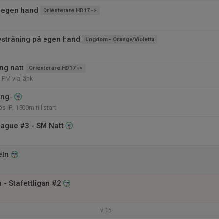
 egen hand
Orienterare HD17 ->
sträning på egen hand
Ungdom - Orange/Violetta
ng natt
Orienterare HD17 ->
 PM via länk
ing-
s IP, 1500m till start
ague #3 - SM Natt
eln
 - Stafettligan #2
v.16