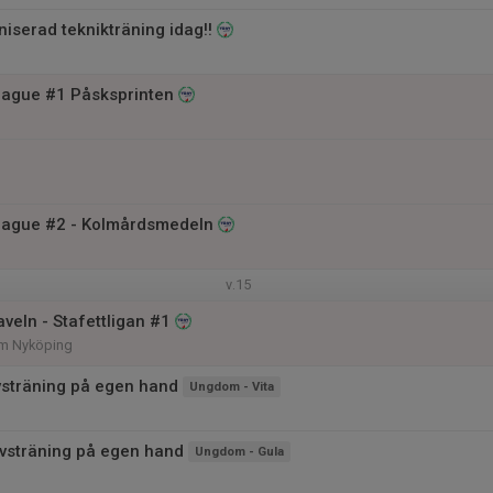
iserad teknikträning idag!!
ague #1 Påsksprinten
eague #2 - Kolmårdsmedeln
v.15
veln - Stafettligan #1
om Nyköping
vsträning på egen hand
Ungdom - Vita
vsträning på egen hand
Ungdom - Gula