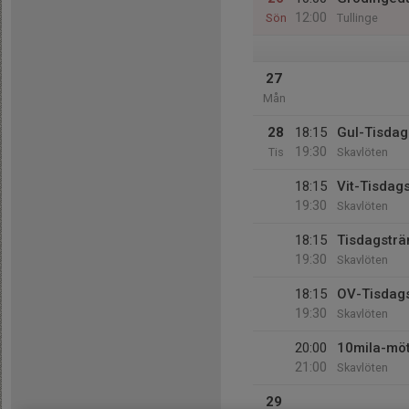
12:00
Sön
Tullinge
27
Mån
28
18:15
Gul-Tisdag
19:30
Tis
Skavlöten
18:15
Vit-Tisdag
19:30
Skavlöten
18:15
Tisdagsträ
19:30
Skavlöten
18:15
OV-Tisdags
19:30
Skavlöten
20:00
10mila-möt
21:00
Skavlöten
29