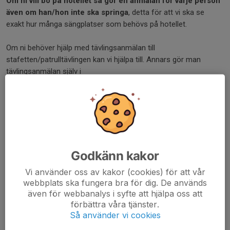
Om ni vill bo på hotellet så gör en anmälan för varje person
även om han/hon inte ska springa
, detta för att vi ska se
exakt hur många sängplatser som behövs på hotellet.
Om ni behöver hjälp med tävlingsanmälan till
stafetten/patrulltävlingen kan vi hjälpa till. Annars gör man
tävlingsanmälan själv i
Eventor.
https://eventor.orientering.se/Events/Show/43557
Obs! Sista dag för att anmäla till tävlingen är den 4 oktober, så
ska du springa stafetten så behöver vi även din
anmälan i
aktiviteten senast 4 oktober
. (Aktivitetsanmälan är sedan
öppen ända fram till Daladubbelhelgen men det är för att man
ska kunna göra ändringar i boendet.)
Godkänn kakor
Precis som tidigare år åker vi i egna bilar till Falun. Det finns en
Vi använder oss av kakor (cookies) för att vår
ruta i aktivitetsanmälan där du kan kryssa i om du inte har
webbplats ska fungera bra för dig. De används
tillgång till bil och vill ha skjuts med någon annan.
även för webbanalys i syfte att hjälpa oss att
förbättra våra tjänster.
Mer information kan man hitta på
Så använder vi cookies
www.daladubbeln.se