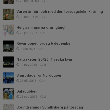
22 mar, 09:00
0
Våren är här, och med den torsdagsteknikträning
10 mar, 14:24
0
Helgträningarna drar igång!
22 jan, 19:15
0
Rövarloppet lördag 6 december
1 dec 2025
0
Nattraketen 25/26, 1 vecka kvar
10 nov 2025
0
Snart dags för Nordcupen
25 okt 2025
1
Daladubbeln
23 sep 2025
2
Sprintträning i Sundbyberg på torsdag