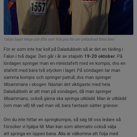
Täbys tjejer Meja och Ella som fick pris för sin utklädnad förra året
För er som inte har koll på Daladubbeln så är det en tävling i
Falun i två dagar. Den går i år av stapeln
19-20
oktober
. På
lördagen springer man en ministafett med en kompis, dvs en
stafett med bara två stycken i laget. På söndagen tar man
samma kompis och springer patrull, dvs man springer
tillsammans i skogen. Nästan det viktigaste med hela
Daladubbeln är att man på söndagen, då man springer
tillsammans, också gärna ska springa utklädd. Man är utklädd
(om man vill) till vad man vill, bara fantasin sätter gränser.
Om du inte hittar en springkompis, så säg till oss ledare så
försöker vi hjälpa till. Man kan som alternativ också välja
att springa en öppen bana. Alla är välkomna att följa med