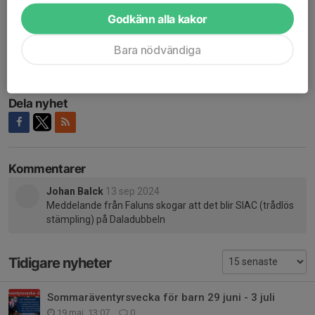
Godkänn alla kakor
Välkomna att följa med på en kul helg i Dalarna.
Bara nödvändiga
Hälsningar
Ungdomsledarna
Dela nyhet
Kommentarer
Johan Balck
13 sep 2024
Meddelande från Faluns skogar att det blir SIAC (trådlös
stämpling) på Daladubbeln
Tidigare nyheter
Sommaräventyrsvecka för barn 29 juni - 3 juli
19 maj, 13:07
0