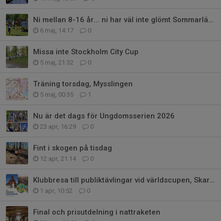
Ni mellan 8-16 år... ni har väl inte glömt Sommarlägret 22-23 aug
6 maj, 14:17
0
Missa inte Stockholm City Cup
5 maj, 21:32
0
Träning torsdag, Mysslingen
5 maj, 00:35
1
Nu är det dags för Ungdomsserien 2026
23 apr, 16:29
0
Fint i skogen på tisdag
12 apr, 21:14
0
Klubbresa till publiktävlingar vid världscupen, Skara & Lidköping, 29-31maj
1 apr, 10:52
0
Final och prisutdelning i nattraketen