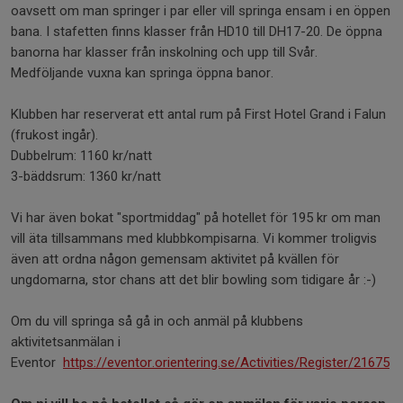
oavsett om man springer i par eller vill springa ensam i en öppen
bana. I stafetten finns klasser från HD10 till DH17-20. De öppna
banorna har klasser från inskolning och upp till Svår.
Medföljande vuxna kan springa öppna banor.
Klubben har reserverat ett antal rum på First Hotel Grand i Falun
(frukost ingår).
Dubbelrum: 1160 kr/natt
3-bäddsrum: 1360 kr/natt
Vi har även bokat "sportmiddag" på hotellet för 195 kr om man
vill äta tillsammans med klubbkompisarna. Vi kommer troligvis
även att ordna någon gemensam aktivitet på kvällen för
ungdomarna, stor chans att det blir bowling som tidigare år :-)
Om du vill springa så gå in och anmäl på klubbens
aktivitetsanmälan i
Eventor
https://eventor.orientering.se/Activities/Register/21675