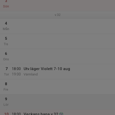
3
Sön
v.32
4
Mån
5
Tis
6
Ons
7
18:00
Utv.läger Violett 7-10 aug
19:00
Tor
Värmland
8
Fre
9
Lör
10
18:00
Veckans bana v.32