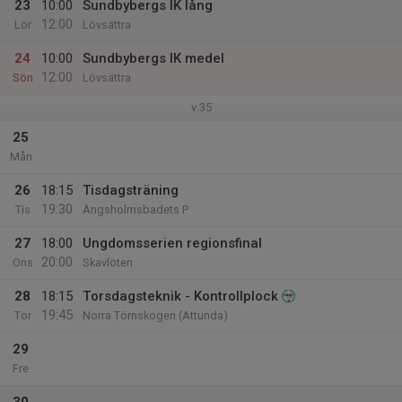
23
10:00
Sundbybergs IK lång
12:00
Lör
Lövsättra
24
10:00
Sundbybergs IK medel
12:00
Sön
Lövsättra
v.35
25
Mån
26
18:15
Tisdagsträning
19:30
Tis
Ängsholmsbadets P
27
18:00
Ungdomsserien regionsfinal
20:00
Ons
Skavlöten
28
18:15
Torsdagsteknik - Kontrollplock
19:45
Tor
Norra Törnskogen (Attunda)
29
Fre