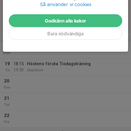
17
10:00
Bromsebydubbeln medel
Så använder vi cookies
14:00
Sön
Exerman-Hersby
Godkänn alla kakor
18:00
Veckans bana v.33
19:00
Se länk
Bara nödvändiga
v.34
18
Mån
19
18:15
Höstens första Tisdagsträning
19:30
Tis
Skavlöten
20
Ons
21
Tor
22
Fre