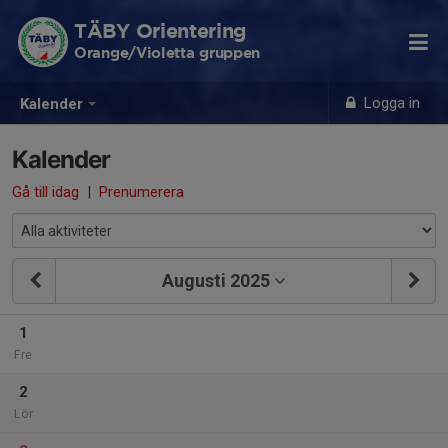
TÄBY Orientering
Orange/Violetta gruppen
Logga in
Kalender
Kalender
Gå till idag
|
Prenumerera
Augusti 2025
1
Fre
2
Lör