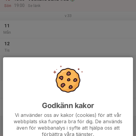
19:00
Sön
Se länk
v.33
11
Mån
12
Tis
13
19:00
Kartpackning, deffskärning
21:00
Bromsebydubbe
Ons
Skavlöten
14
Tor
Godkänn kakor
15
Fre
Vi använder oss av kakor (cookies) för att vår
webbplats ska fungera bra för dig. De används
16
10:00
Bromsebydubbeln lång (StOF-cup)
även för webbanalys i syfte att hjälpa oss att
14:00
Lör
Exerman-Hersby
förbättra våra tjänster.