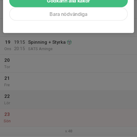
Godkänn alla kakor
17
Mån
Bara nödvändiga
18
18:15
Intervaller (backe/skog/stavgång), fika
20:00
Tis
Skavlöten
19
19:15
Spinning + Styrka
20:15
Ons
SATS Arninge
20
Tor
21
Fre
22
Lör
23
Sön
v.48