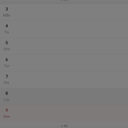
3
Mån
4
Tis
5
Ons
6
Tor
7
Fre
8
Lör
9
Sön
v.46