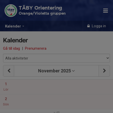
TÄBY Orientering
Orange/Violetta gruppen
Logga in
Kalender
Kalender
Gå till idag
|
Prenumerera
November 2025
1
Lör
2
Sön
v.45