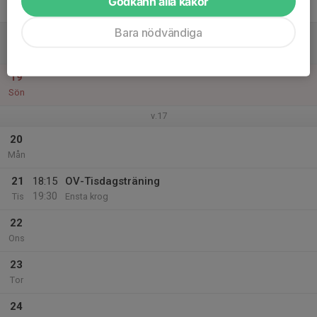
Godkänn alla kakor
21:00
Fre
Väsby
Bara nödvändiga
18
Lör
19
Sön
v.17
20
Mån
21
18:15
OV-Tisdagsträning
19:30
Tis
Ensta krog
22
Ons
23
Tor
24