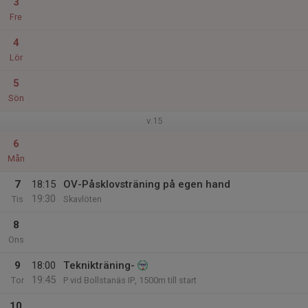
3
Fre
4
Lör
5
Sön
v.15
6
Mån
7
18:15
OV-Påsklovsträning på egen hand
19:30
Tis
Skavlöten
8
Ons
9
18:00
Teknikträning-
19:45
Tor
P vid Bollstanäs IP, 1500m till start
10