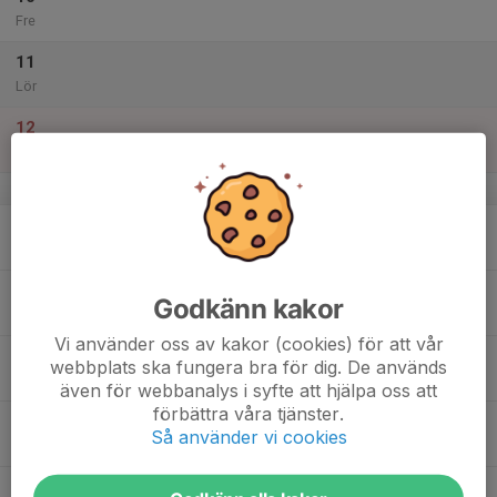
Fre
11
Lör
12
Sön
v.16
13
Mån
14
18:15
OV-Tisdagsträning
Godkänn kakor
19:30
Tis
Skavlöten
Vi använder oss av kakor (cookies) för att vår
15
webbplats ska fungera bra för dig. De används
Ons
även för webbanalys i syfte att hjälpa oss att
förbättra våra tjänster.
16
18:00
Teknikträning-Momentbana
Så använder vi cookies
19:45
Tor
Enebybergs IP klubbstuga
17
19:00
Grymnatta (StOF #2)