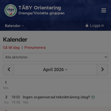
TÄBY Orientering
Orange/Violetta gruppen
Logga in
Kalender
Kalender
Gå till idag
|
Prenumerera
April 2026
1
Ons
2
18:00
Ingen organiserad teknikträning idag!!
19:45
Tor
TBD