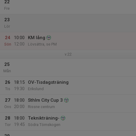
22
Fre
23
Lör
24
10:00
KM lång
12:00
Sön
Lövsättra, se PM
v.22
25
Mån
26
18:15
OV-Tisdagsträning
19:30
Tis
Erikslund
27
18:00
Sthlm City Cup 3
20:00
Ons
Rissne centrum
28
18:00
Teknikträning-
19:45
Tor
Södra Törnskogen