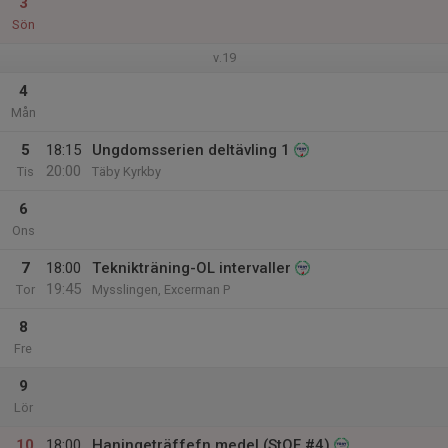
3
Sön
v.19
4
Mån
5
18:15
Ungdomsserien deltävling 1
20:00
Tis
Täby Kyrkby
6
Ons
7
18:00
Teknikträning-OL intervaller
19:45
Tor
Mysslingen, Excerman P
8
Fre
9
Lör
10
18:00
Haningeträffefn medel (StOF #4)