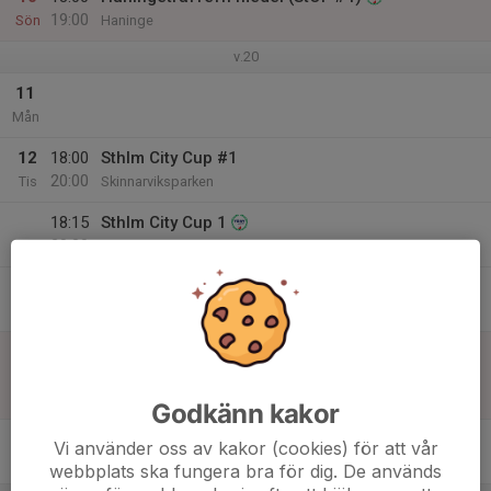
19:00
Sön
Haninge
v.20
11
Mån
12
18:00
Sthlm City Cup #1
20:00
Tis
Skinnarviksparken
18:15
Sthlm City Cup 1
20:30
Skinnarviksparken
13
Ons
14
18:00
Veckans bana, ingen gemensam träning
19:45
Tor
Albano, se PM via länk
Godkänn kakor
15
Vi använder oss av kakor (cookies) för att vår
Fre
webbplats ska fungera bra för dig. De används