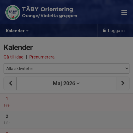
TÄBY Orientering
Orange/Violetta gruppen
Logga in
Kalender
Kalender
Gå till idag
|
Prenumerera
Maj 2026
1
Fre
2
Lör