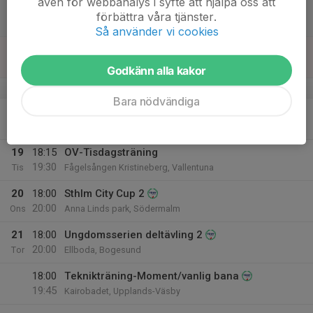
även för webbanalys i syfte att hjälpa oss att
16
förbättra våra tjänster.
Lör
Så använder vi cookies
17
Sön
Godkänn alla kakor
v.21
Bara nödvändiga
18
Mån
19
18:15
OV-Tisdagsträning
19:30
Tis
Fågelsången Kristineberg, Vallentuna
20
18:00
Sthlm City Cup 2
20:00
Ons
Anna Linds park, Södermalm
21
18:00
Ungdomsserien deltävling 2
20:00
Tor
Ellboda, Bogesund
18:00
Teknikträning-Moment/vanlig bana
19:45
Kairobadet, Upplands-Väsby