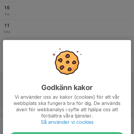
10
Tis
11
Ons
12
Tor
13
Fre
14
Lör
Godkänn kakor
15
Vi använder oss av kakor (cookies) för att vår
webbplats ska fungera bra för dig. De används
Sön
även för webbanalys i syfte att hjälpa oss att
v.47
förbättra våra tjänster.
Så använder vi cookies
16
Mån