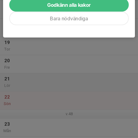
Godkänn alla kakor
17
Tis
Bara nödvändiga
18
Ons
19
Tor
20
Fre
21
Lör
22
Sön
v.48
23
Mån