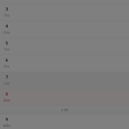
3
Tis
4
Ons
5
Tor
6
Fre
7
Lör
8
Sön
v.46
9
Mån