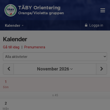
TÄBY Orientering
Orange/Violetta gruppen
Logga in
Kalender
Kalender
Gå till idag
|
Prenumerera
November 2026
1
Sön
v.45
2
Mån