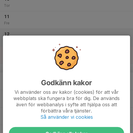
Tor
11
Fre
12
Lör
13
10:00
Järfällamedeln
12:00
Sön
Görvälnbadet
v.38
14
Godkänn kakor
Mån
Vi använder oss av kakor (cookies) för att vår
15
webbplats ska fungera bra för dig. De används
Tis
även för webbanalys i syfte att hjälpa oss att
förbättra våra tjänster.
16
Så använder vi cookies
Ons
17