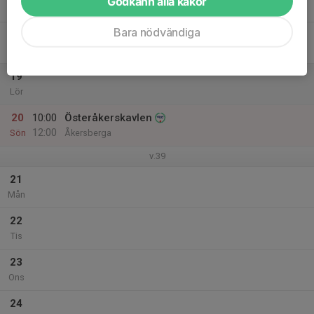
Godkänn alla kakor
Tor
Bara nödvändiga
18
Fre
19
Lör
20
10:00
Österåkerskavlen
12:00
Sön
Åkersberga
v.39
21
Mån
22
Tis
23
Ons
24