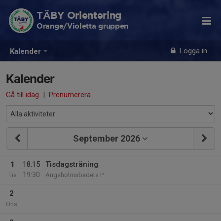
TÄBY Orientering
Orange/Violetta gruppen
Logga in
Kalender
Kalender
Gå till idag
|
Prenumerera
September 2026
1
18:15
Tisdagsträning
19:30
Tis
Ängsholmsbadets P
2
Ons