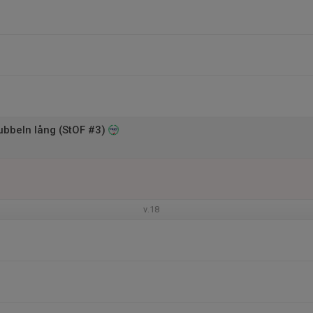
bbeln lång (StOF #3)
v.18