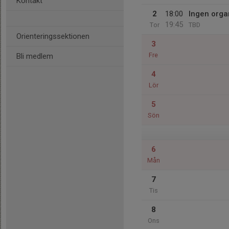
Kontakt
2
18:00
Ingen organ
19:45
Tor
TBD
Orienteringssektionen
3
Fre
Bli medlem
4
Lör
5
Sön
6
Mån
7
Tis
8
Ons