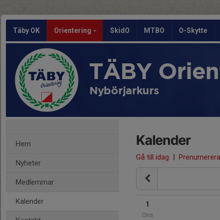
Täby OK
Orientering
SkidO
MTBO
O-Skytte
TÄBY Orien
Nybörjarkurs
Kalender
Hem
Gå till idag
|
Prenumerer
Nyheter
Medlemmar
Kalender
1
Ons