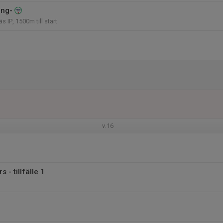
ing-
s IP, 1500m till start
v.16
 - tillfälle 1