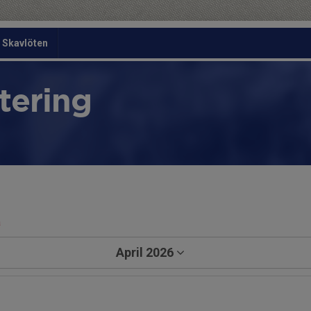
Skavlöten
tering
a
April 2026