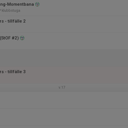
ning-Momentbana
P klubbstuga
 - tillfälle 2
(StOF #2)
 - tillfälle 3
v.17