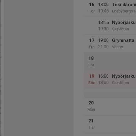
16
18:00
Teknikträ
19:45
Tor
Enebybergs I
18:15
Nybörjarkurs
19:30
Skavlöten
17
19:00
Grymnatta 
21:00
Fre
Väsby
18
Lör
19
16:00
Nybörjarkurs
18:00
Sön
Skavlöten
20
Mån
21
Tis