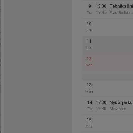
9
18:00
Teknikträn
19:45
Tor
P vid Bollstanä
10
Fre
11
Lör
12
Sön
13
Mån
14
17:30
Nybörjarkurs
19:30
Tis
Skavlöten
15
Ons