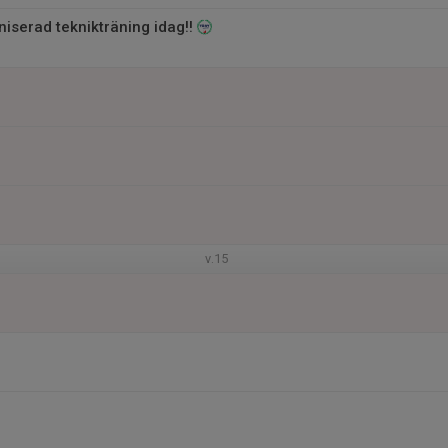
iserad teknikträning idag!!
v.15