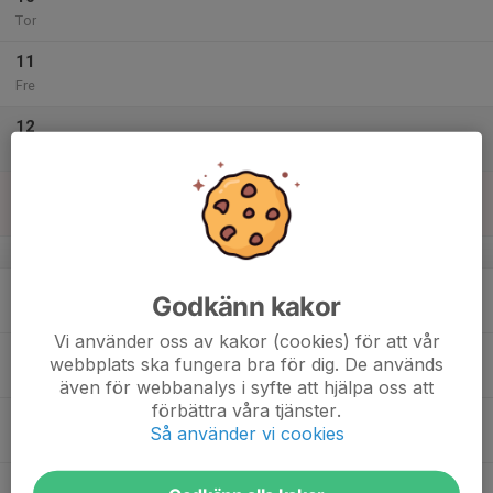
Tor
11
Fre
12
Lör
13
10:00
Järfällamedeln
12:00
Sön
Görvälnbadet
v.38
14
Godkänn kakor
Mån
Vi använder oss av kakor (cookies) för att vår
15
webbplats ska fungera bra för dig. De används
Tis
även för webbanalys i syfte att hjälpa oss att
förbättra våra tjänster.
16
Så använder vi cookies
Ons
17