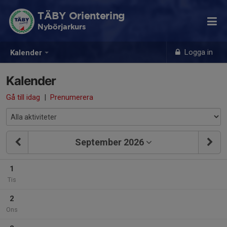
TÄBY Orientering
Nybörjarkurs
Logga in
Kalender
Kalender
Gå till idag
|
Prenumerera
September 2026
1
Tis
2
Ons