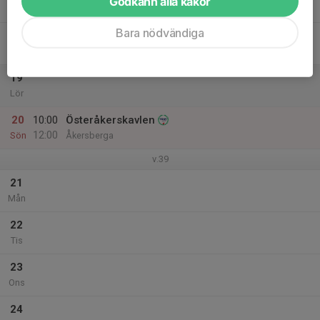
Godkänn alla kakor
Tor
Bara nödvändiga
18
Fre
19
Lör
20
10:00
Österåkerskavlen
12:00
Sön
Åkersberga
v.39
21
Mån
22
Tis
23
Ons
24