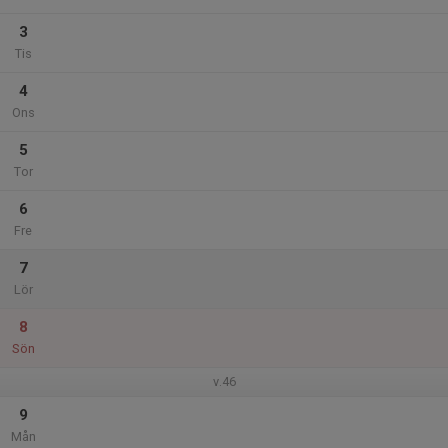
3
Tis
4
Ons
5
Tor
6
Fre
7
Lör
8
Sön
v.46
9
Mån