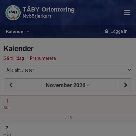
TÄBY Orientering
Nybörjarkurs
Logga in
Kalender
Kalender
Gå till idag
|
Prenumerera
November 2026
1
Sön
v.45
2
Mån