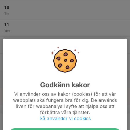
10
Tis
11
Ons
12
Tor
13
Fre
14
Lör
Godkänn kakor
15
Vi använder oss av kakor (cookies) för att vår
webbplats ska fungera bra för dig. De används
Sön
även för webbanalys i syfte att hjälpa oss att
v.47
förbättra våra tjänster.
Så använder vi cookies
16
Mån