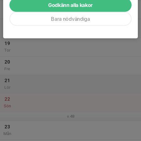
Godkänn alla kakor
17
Tis
Bara nödvändiga
18
Ons
19
Tor
20
Fre
21
Lör
22
Sön
v.48
23
Mån