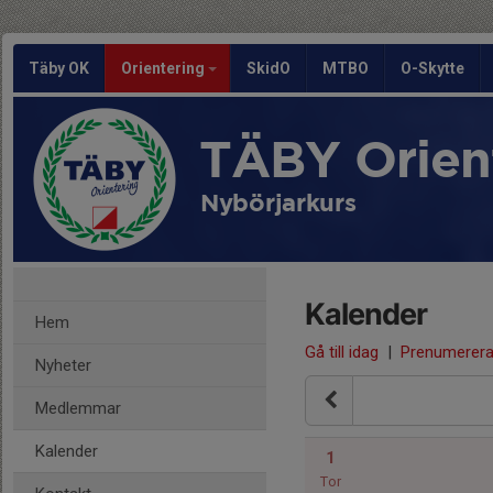
Täby OK
Orientering
SkidO
MTBO
O-Skytte
TÄBY Orien
Nybörjarkurs
Kalender
Hem
Gå till idag
|
Prenumerer
Nyheter
Medlemmar
Kalender
1
Tor