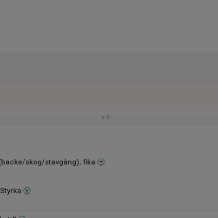
v.5
 (backe/skog/stavgång), fika
 Styrka
e