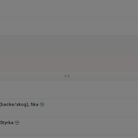
v.4
 (backe/skog), fika
 Styrka
e