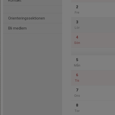
Kontakt
2
Fre
Orienteringssektionen
3
Lör
Bli medlem
4
Sön
5
Mån
6
Tis
7
Ons
8
Tor