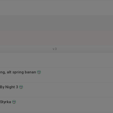
v.3
ng, alt spring banan
By Night 3
 Styrka
e