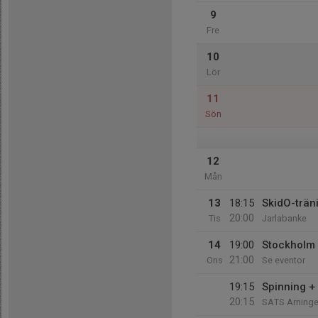
9
Fre
10
Lör
11
Sön
12
Mån
13
18:15
SkidO-träni
20:00
Tis
Jarlabanke
14
19:00
Stockholm 
21:00
Ons
Se eventor
19:15
Spinning +
20:15
SATS Arning