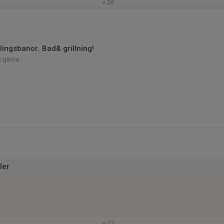
v.26
lingsbanor. Bad& grillning!
 gärna
ler
v.27