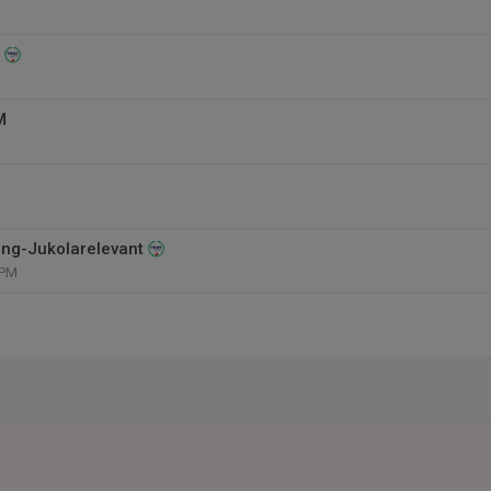
M
ing-Jukolarelevant
 PM