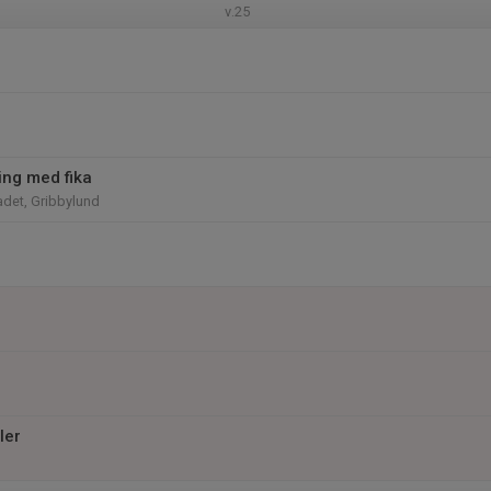
v.25
ing med fika
et, Gribbylund
ler