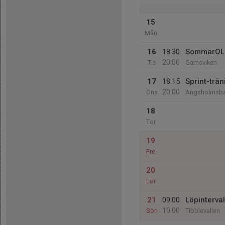
15
Mån
16
18:30
SommarOL
20:00
Tis
Garnsviken
17
18:15
Sprint-trän
20:00
Ons
Ängsholmsbad
18
Tor
19
Fre
20
Lör
21
09:00
Löpinterval
10:00
Sön
Tibblevallen