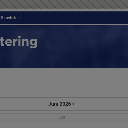
Skavlöten
tering
a
Juni 2026
v.23