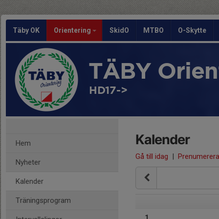
Täby OK
Orientering
SkidO
MTBO
O-Skytte
TÄBY Orien
HD17->
Kalender
Hem
Gå till idag
|
Prenumerer
Nyheter
Kalender
Träningsprogram
1