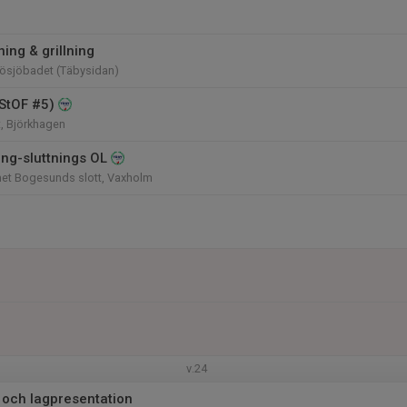
ing & grillning
Rösjöbadet (Täbysidan)
(StOF #5)
, Björkhagen
ing-sluttnings OL
t Bogesunds slott, Vaxholm
v.24
 och lagpresentation