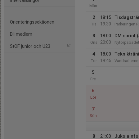
Intervallslingor
Mån
2
18:15
Tisdagsträn
Orienteringssektionen
19:30
Tis
Parkeringen 
Bli medlem
3
18:00
DM sprint 
20:00
Ons
Nytorpsbadet
StOF junior och U23
4
18:00
Teknikträn
19:45
Tor
Vandrarhemme
5
Fre
6
Lör
7
Sön
8
21:00
Jukolainfo