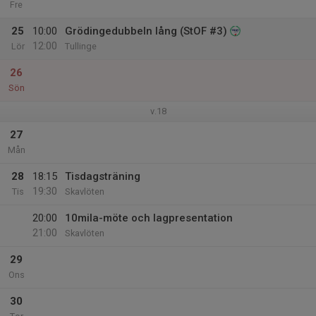
Fre
25
10:00
Grödingedubbeln lång (StOF #3)
12:00
Lör
Tullinge
26
Sön
v.18
27
Mån
28
18:15
Tisdagsträning
19:30
Tis
Skavlöten
20:00
10mila-möte och lagpresentation
21:00
Skavlöten
29
Ons
30