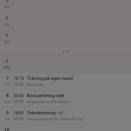
3
Fre
4
Lör
5
Sön
v.15
6
Mån
7
18:15
Träning på egen hand
19:30
Tis
Skavlöten
8
20:00
Bonusträning natt
21:00
Ons
Bogesund, se PM via länk
9
18:00
Teknikträning-
19:45
Tor
P vid Bollstanäs IP, 1500m till start
10