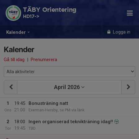
TÄBY Orientering
HD17->
Logga in
Kalender
Kalender
Gå till idag
|
Prenumerera
April 2026
1
19:45
Bonusträning natt
21:00
Ons
Exerman-Hersby, se PM via länk
2
18:00
Ingen organiserad teknikträning idag!!
19:45
Tor
TBD