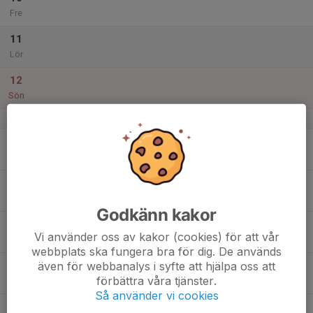
Fre
11
Lör
12
Sön
v.16
13
Mån
14
18:15
Tisdagsträning
19:30
Tis
Skavlöten
Godkänn kakor
15
Vi använder oss av kakor (cookies) för att vår
Ons
webbplats ska fungera bra för dig. De används
även för webbanalys i syfte att hjälpa oss att
16
18:00
Teknikträning-Momentbana
förbättra våra tjänster.
19:45
Tor
Enebybergs IP klubbstuga
Så använder vi cookies
17
19:00
Grymnatta (StOF #2)