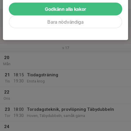
21:00
Fre
Väsby
Godkänn alla kakor
18
Lör
Bara nödvändiga
19
Sön
v.17
20
Mån
21
18:15
Tisdagsträning
19:30
Tis
Ensta krog
22
Ons
23
18:00
Torsdagsteknik, provlöpning Täbydubbeln
19:30
Tor
Hoven, Täbydubbeln, samåk gärna
24