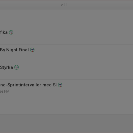
v.11
 fika
By Night Final
 Styrka
e
ng-Sprintintervaller med SI
se PM