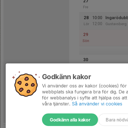
27
Fre
28
10:00
Ingarödubb
12:00
Lör
Gustavsberg
29
Sön
30
Mån
Godkänn kakor
31
18:15
Tisdagsträ
19:30
Tis
Lindholmen, s
Vi använder oss av kakor (cookies) för 
webbplats ska fungera bra för dig. De
för webbanalys i syfte att hjälpa oss att
våra tjänster.
Så använder vi cookies
Godkänn alla kakor
Bara nödv