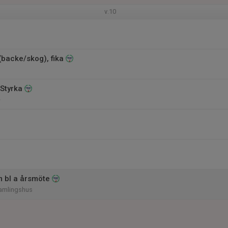
v.10
 (backe/skog), fika
 Styrka
e
 bl a årsmöte
amlingshus