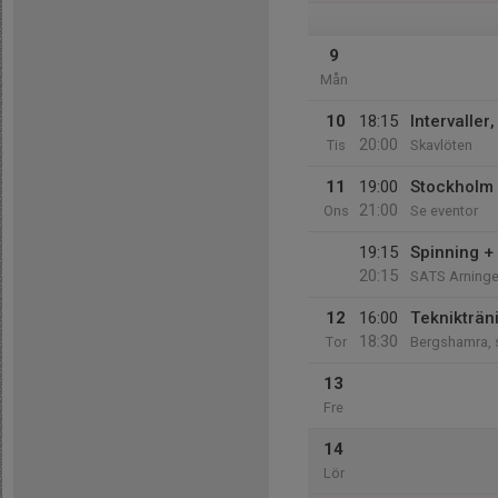
9
Mån
10
18:15
Intervaller,
20:00
Tis
Skavlöten
11
19:00
Stockholm 
21:00
Ons
Se eventor
19:15
Spinning +
20:15
SATS Arning
12
16:00
Teknikträni
18:30
Tor
Bergshamra, 
13
Fre
14
Lör