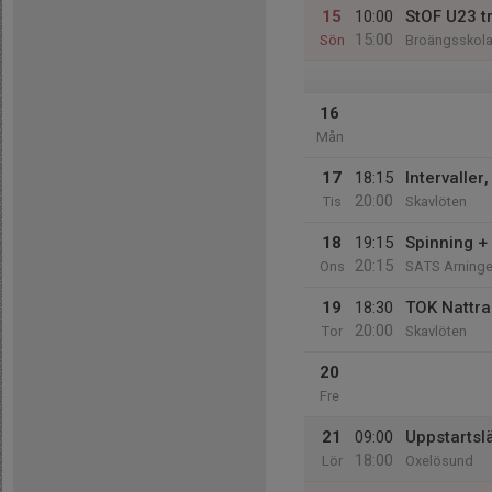
15
10:00
StOF U23 t
15:00
Sön
Broängsskola
16
Mån
17
18:15
Intervaller,
20:00
Tis
Skavlöten
18
19:15
Spinning +
20:15
Ons
SATS Arning
19
18:30
TOK Nattra
20:00
Tor
Skavlöten
20
Fre
21
09:00
Uppstartsl
18:00
Lör
Oxelösund