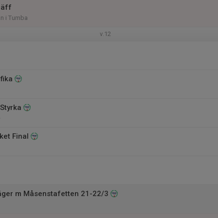
räff
n i Tumba
v.12
 fika
 Styrka
e
ket Final
äger m Måsenstafetten 21-22/3