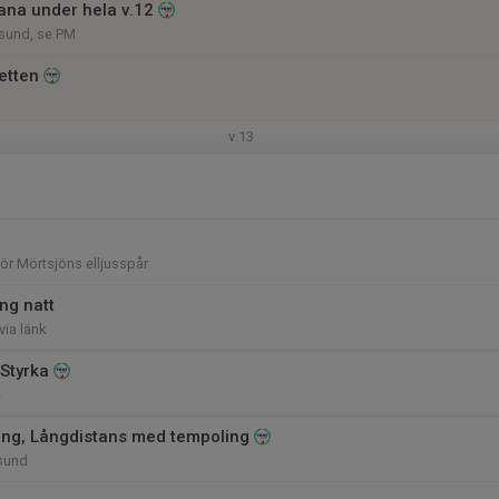
na under hela v.12
sund, se PM
etten
v.13
för Mörtsjöns elljusspår
ng natt
via länk
 Styrka
e
ing, Långdistans med tempoling
sund