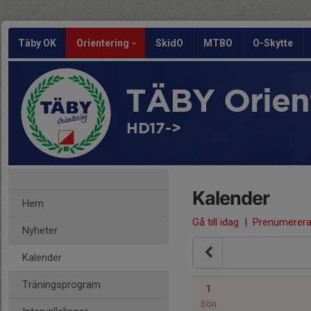
Täby OK
Orientering
SkidO
MTBO
O-Skytte
TÄBY Orien
HD17->
Kalender
Hem
Gå till idag
|
Prenumerer
Nyheter
Kalender
Träningsprogram
1
Sön