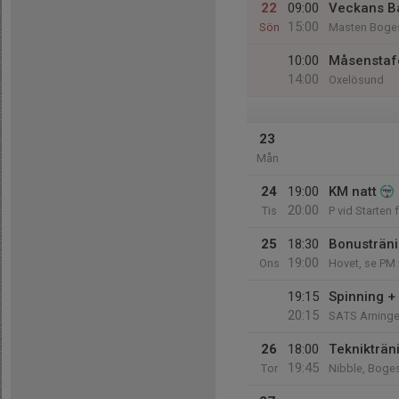
22
09:00
Veckans Ba
15:00
Sön
Masten Boge
10:00
Måsenstaf
14:00
Oxelösund
23
Mån
24
19:00
KM natt
20:00
Tis
P vid Starten 
25
18:30
Bonusträni
19:00
Ons
Hovet, se PM 
19:15
Spinning +
20:15
SATS Arning
26
18:00
Teknikträn
19:45
Tor
Nibble, Boge