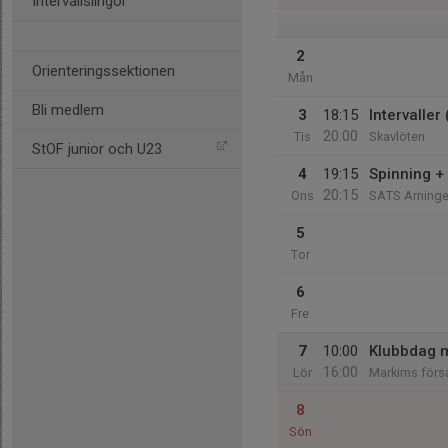
Intervallslingor
2
Orienteringssektionen
Mån
Bli medlem
3
18:15
Intervaller
20:00
Tis
Skavlöten
StOF junior och U23
4
19:15
Spinning +
20:15
Ons
SATS Arning
5
Tor
6
Fre
7
10:00
Klubbdag m
16:00
Lör
Markims förs
8
Sön