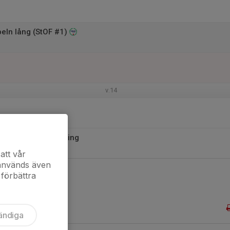
eln lång (StOF #1)
v.14
ning-SI och tidtagning
e PM via länk
att vår
 används även
 förbättra
ändiga