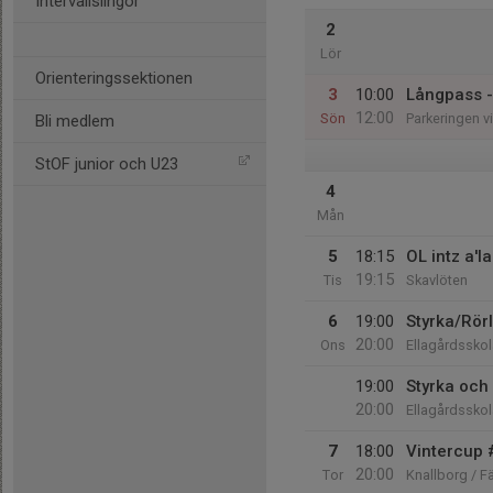
Intervallslingor
2
Lör
Orienteringssektionen
3
10:00
Långpass -
12:00
Sön
Parkeringen v
Bli medlem
StOF junior och U23
4
Mån
5
18:15
OL intz a'la
19:15
Tis
Skavlöten
6
19:00
Styrka/Rör
20:00
Ons
Ellagårdsskol
19:00
Styrka och 
20:00
Ellagårdsskol
7
18:00
Vintercup 
20:00
Tor
Knallborg / Fä