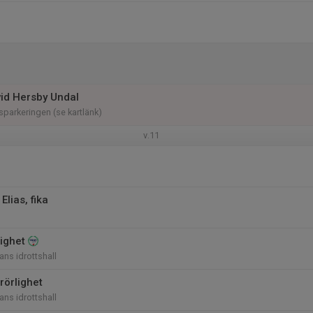
id Hersby Undal
sparkeringen (se kartlänk)
v.11
 Elias, fika
lighet
ans idrottshall
rörlighet
ans idrottshall