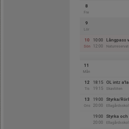
8
Fre
9
Lör
10
10:00
Långpass v
12:00
Sön
Naturreservat
11
Mån
12
18:15
OL intz a'la
19:15
Tis
Skavlöten
13
19:00
Styrka/Rör
20:00
Ons
Ellagårdsskol
19:00
Styrka och 
20:00
Ellagårdsskol