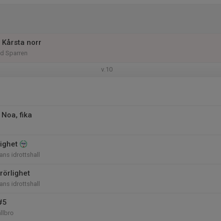
 Kårsta norr
id Sparren
v.10
 Noa, fika
lighet
ans idrottshall
rörlighet
ans idrottshall
#5
llbro