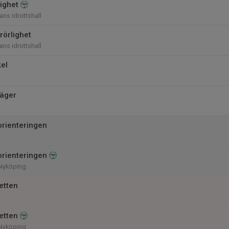
lighet
ans idrottshall
rörlighet
ans idrottshall
kel
läger
rienteringen
rienteringen
Nyköping
etten
etten
Nyköping