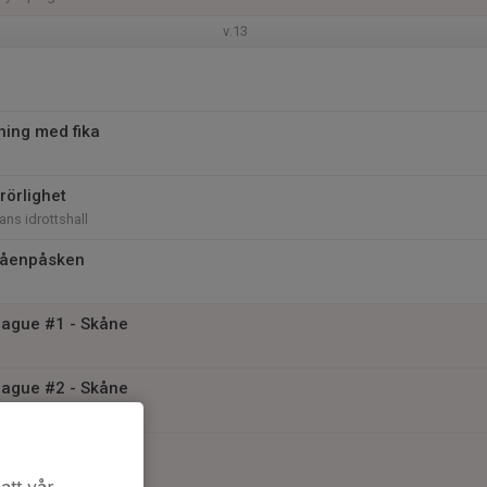
v.13
ning med fika
rörlighet
ans idrottshall
Skåenpåsken
ague #1 - Skåne
ague #2 - Skåne
n - Skåne