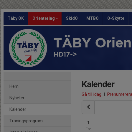
Täby OK
Orientering
SkidO
MTBO
O-Skytte
TÄBY Orien
HD17->
Kalender
Hem
Gå till idag
|
Prenumerer
Nyheter
Kalender
Träningsprogram
1
Fre