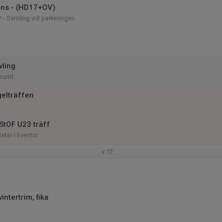
ans - (HD17+OV)
 - Samling vid parkeringen
vling
sund
gelträffen
StOF U23 träff
teter i Eventor
v.12
intertrim, fika