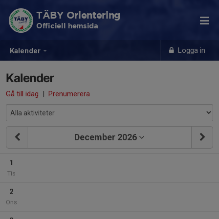
TÄBY Orientering
Officiell hemsida
Logga in
Kalender
Kalender
Gå till idag
|
Prenumerera
December 2026
1
Tis
2
Ons