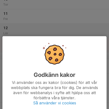
Tor
11
Fre
12
Lör
13
Sön
v.51
14
Mån
Godkänn kakor
15
Vi använder oss av kakor (cookies) för att vår
Tis
webbplats ska fungera bra för dig. De används
även för webbanalys i syfte att hjälpa oss att
16
förbättra våra tjänster.
Ons
Så använder vi cookies
17