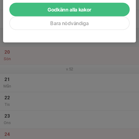
Tor
Godkänn alla kakor
18
Fre
Bara nödvändiga
19
Lör
20
Sön
v.52
21
Mån
22
Tis
23
Ons
24