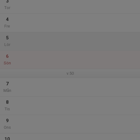
3
Tor
4
Fre
5
Lör
6
Sön
v.50
7
Mån
8
Tis
9
Ons
10