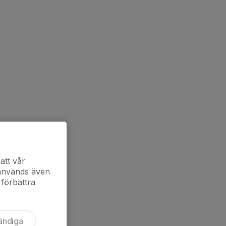
att vår
 används även
 förbättra
ändiga