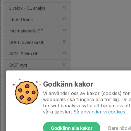
Livelox - OL analys
Idrott Online
Internationella OF
SOFT, Svenska OF
StOF, Sthlm OF
StOF nytt
Sportident
Godkänn kakor
Motionsorientering
Vi använder oss av kakor (cookies) för 
webbplats ska fungera bra för dig. De
Arkiv - Gamla sidan
för webbanalys i syfte att hjälpa oss att
Arkiv - Gamla kartarkiv
våra tjänster.
Så använder vi cookies
Godkänn alla kakor
Bara nödv