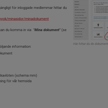
lgängligt för inloggade medlemmar hittar du
abyok/minasidor/minadokument
 kan du komma in via
"
Mina
dokument
"
(se
Här hittar du de dokumen
följande information:
dokument
i Skavlöten (schema mm)
ning för vår hemsida