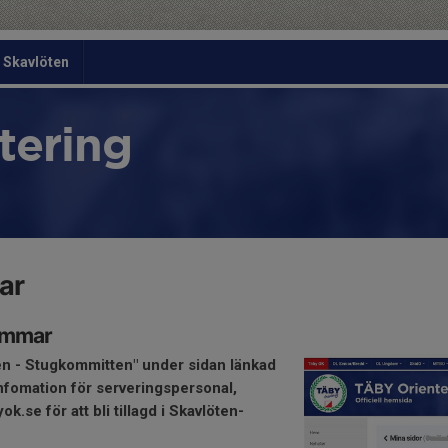
Skavlöten
tering
ar
lemmar
en - Stugkommitten" under sidan länkad
fomation för serveringspersonal,
.se för att bli tillagd i Skavlöten-