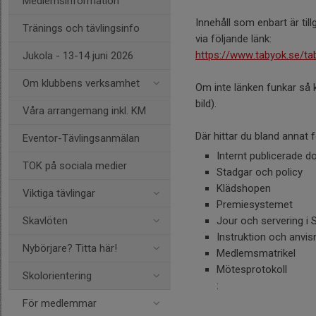
Medlemsinformation
Innehåll som enbart är til
Tränings och tävlingsinfo
via följande länk:
https://www.tabyok.se/t
Jukola - 13-14 juni 2026
Om klubbens verksamhet
Om inte länken funkar så
bild).
Våra arrangemang inkl. KM
Där hittar du bland annat 
Eventor-Tävlingsanmälan
Internt publicerade 
TOK på sociala medier
Stadgar och policy
Klädshopen
Viktiga tävlingar
Premiesystemet
Skavlöten
Jour och servering 
Instruktion och anvis
Nybörjare? Titta här!
Medlemsmatrikel
Mötesprotokoll
Skolorientering
:
För medlemmar