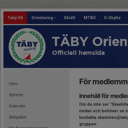
Täby OK
Orientering
SkidO
MTBO
O-Skytte
TÄBY Orien
Officiell hemsida
För medlemm
Hem
Nyheter
Innehåll för med
Om du inte ser "Skavlöt
Kalender
nedan och behöver se in
Bildgalleri
kontakta skavloten@tabyok
gruppen.