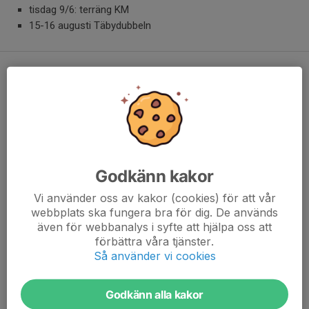
tisdag 9/6: terräng KM
15-16 augusti Täbydubbeln
2025
12 januari NärskidO tävling Jarlabankes golfklubb
15 april Roslagsveteranerna Skålhamra
22 maj Ungdomsserien krets Norr 3
16-17 augusti Bromsebydubbeln, nationell tävling
27 augusti Ungdomsserien region N
Godkänn kakor
16 oktober Rösjöbadet
8 november Nordcupen
Vi använder oss av kakor (cookies) för att vår
webbplats ska fungera bra för dig. De används
2024
även för webbanalys i syfte att hjälpa oss att
förbättra våra tjänster.
Så använder vi cookies
2023
29 januari -
Täby OK SkidO
Godkänn alla kakor
9 september -
Täbydubbeln, medeldistans