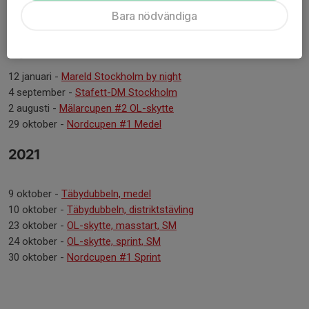
10 september -
Täbydubbeln, långdistans
Bara nödvändiga
2 december -
Nordcupen, Deltävling 5
2022
12 januari -
Mareld Stockholm by night
4 september -
Stafett-DM Stockholm
2 augusti -
Mälarcupen #2 OL-skytte
29 oktober -
Nordcupen #1 Medel
2021
9 oktober -
Täbydubbeln, medel
10 oktober -
Täbydubbeln, distriktstävling
23 oktober -
OL-skytte, masstart, SM
24 oktober -
OL-skytte, sprint, SM
30 oktober -
Nordcupen #1 Sprint