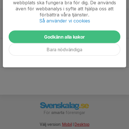
webbplats ska fungera bra för dig. De används
även för webbanalys i syfte att hjälpa oss att
förbättra våra tjänster.
Så använder vi cookies
Webbutbildning: Ren vinnare
Godkänn alla kakor
Bara nödvändiga
Täby OKs antidopingplan
För
smarta
föreningar
Välj version:
Mobil
|
Desktop