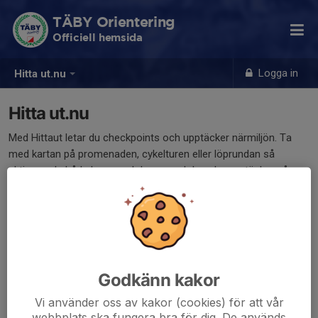
TÄBY Orientering
Officiell hemsida
Logga in
Hitta ut.nu
Hitta ut.nu
Med Hittaut letar du checkpoints och upptäcker närmiljön. Ta
med kartan på promenaden, cykelturen eller löprundan så
aktiverar du både kropp och knopp och kanske upptäcker några
nya platser. Hitta ut finns på många orter i Sverige, bland annat i
Åkersberga, Upplands Väsby, och Stockholm City.
Mer info finns här
Godkänn kakor
Vi använder oss av kakor (cookies) för att vår
webbplats ska fungera bra för dig. De används