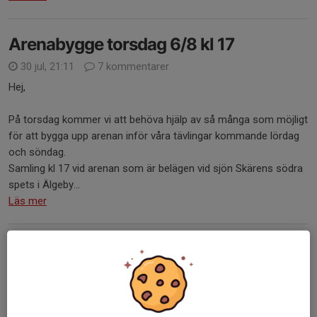
Arenabygge torsdag 6/8 kl 17
30 jul, 21:11
7 kommentarer
Hej,
På torsdag kommer vi att behöva hjälp av så många som möjligt
för att bygga upp arenan inför våra tävlingar kommande lördag
och söndag.
Samling kl 17 vid arenan som är belägen vid sjön Skärens södra
spets i Älgeby...
Läs mer
Baka till Vildmarksdubbeln 8-9 augusti
29 jul, 19:36
6 kommentarer
Markan tar tacksamt emot hembakat inför klubbens
dubbeltävling nästa helg!