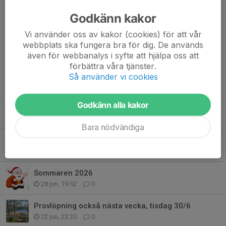
Godkänn kakor
Vi hoppas att många kan hjälpa till med att baka något smarrigt
som vi kan sälja i markan. Välj själv vad ni vill baka: kladdkaka,
Vi använder oss av kakor (cookies) för att vår
kärleksmums,...
webbplats ska fungera bra för dig. De används
Läs mer
även för webbanalys i syfte att hjälpa oss att
förbättra våra tjänster.
Så använder vi cookies
Fler nyheter
Godkänn alla kakor
O-ringen Göteborg
19 jul, 15:23
0
Bara nödvändiga
TOKar i Vildmarken
2 jul, 10:31
2
Sommaren 2026
28 jun, 19:52
0
Provlöpning också nästa vecka, tisdag 30/6
22 jun, 23:20
0