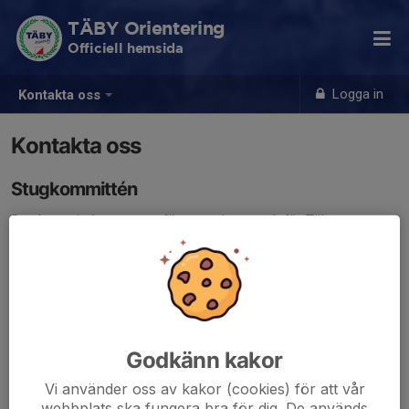
TÄBY Orientering
Officiell hemsida
Logga in
Kontakta oss
Kontakta oss
Stugkommittén
Stugkommittén ansvarar för serveringen och för Täby
Orienterings arbete på Skavlöten.
Mail för kontakt:
skavloten@tabyok.se
Godkänn kakor
Vi använder oss av kakor (cookies) för att vår
webbplats ska fungera bra för dig. De används