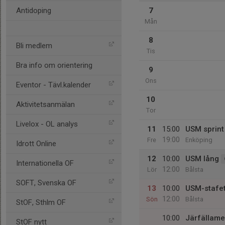
Antidoping
7
Mån
8
Bli medlem
Tis
Bra info om orientering
9
Ons
Eventor - Tävl.kalender
10
Aktivitetsanmälan
Tor
Livelox - OL analys
11
15:00
USM sprint
19:00
Fre
Enköping
Idrott Online
12
10:00
USM lång
Internationella OF
12:00
Lör
Bålsta
SOFT, Svenska OF
13
10:00
USM-stafet
12:00
Sön
Bålsta
StOF, Sthlm OF
10:00
Järfällame
StOF nytt