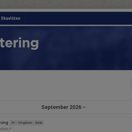
Skavlöten
tering
a
September 2026
ning
Or - Ungdom - Gula
dets P