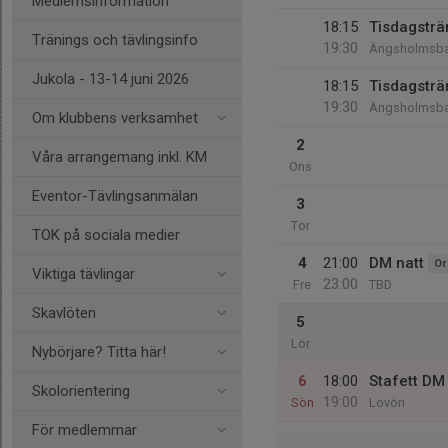
Medlemsinformation
18:15
Tisdagsträ
Tränings och tävlingsinfo
19:30
Ängsholmsba
Jukola - 13-14 juni 2026
18:15
Tisdagsträ
19:30
Ängsholmsba
Om klubbens verksamhet
2
Våra arrangemang inkl. KM
Ons
Eventor-Tävlingsanmälan
3
Tor
TOK på sociala medier
4
21:00
DM natt
Or
Viktiga tävlingar
23:00
Fre
TBD
Skavlöten
5
Lör
Nybörjare? Titta här!
6
18:00
Stafett DM
Skolorientering
19:00
Sön
Lovön
För medlemmar