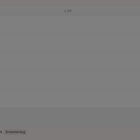
v.39
n
Orientering