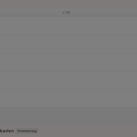
v.38
kavlen
Orientering