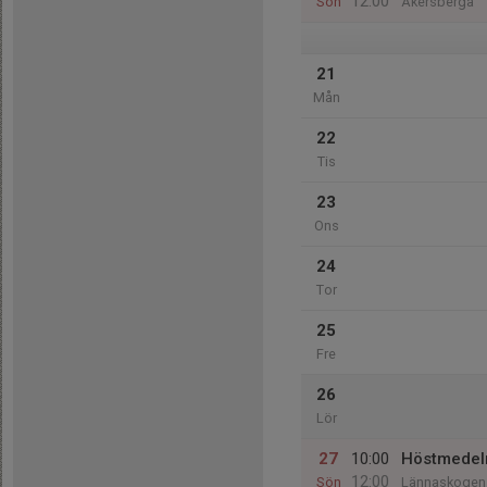
12:00
Sön
Åkersberga
21
Mån
22
Tis
23
Ons
24
Tor
25
Fre
26
Lör
27
10:00
Höstmedel
12:00
Sön
Lännaskogen