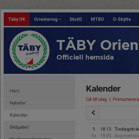
Täby OK
Orientering
SkidO
MTBO
O-Skytte
TÄBY Orien
Officiell hemsida
Kalender
Hem
Gå till idag
|
Prenumerer
Nyheter
Kalender
Bildgalleri
1
18:15
Tisdagsträ
19:30
Tis
Ängsholmsba