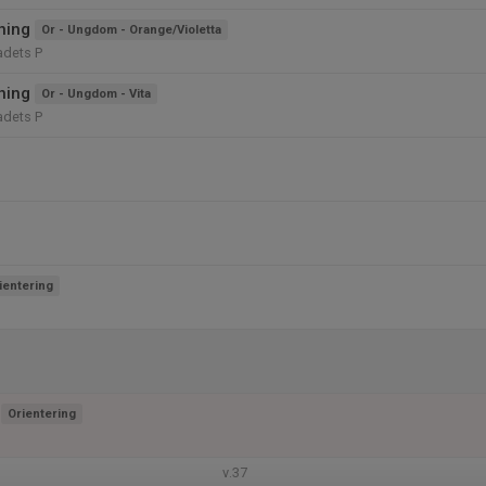
ning
Or - Ungdom - Orange/Violetta
dets P
ning
Or - Ungdom - Vita
dets P
ientering
Orientering
v.37