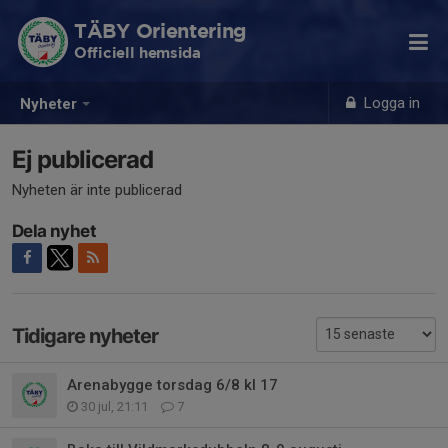
TÄBY Orientering
Officiell hemsida
Logga in
Nyheter
Ej publicerad
Nyheten är inte publicerad
Dela nyhet
Tidigare nyheter
Arenabygge torsdag 6/8 kl 17
30 jul, 21:11
7