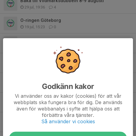
Baka till Vildmarksdubbeln 8-9 augusti
29 jul, 19:36
4
O-ringen Göteborg
19 jul, 15:23
0
TOKar i Vildmarken
2 jul, 10:31
2
Sommaren 2026
28 jun, 19:52
0
Provlöpning också nästa vecka, tisdag 30/6
Godkänn kakor
22 jun, 23:20
0
Vi använder oss av kakor (cookies) för att vår
Provlöpning med Grillning och bad
webbplats ska fungera bra för dig. De används
18 jun, 00:08
0
även för webbanalys i syfte att hjälpa oss att
förbättra våra tjänster.
Jukola 2026
Så använder vi cookies
17 jun, 11:52
2