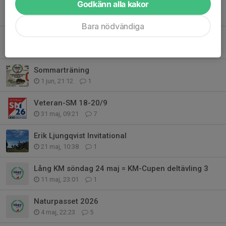
Godkänn alla kakor
Terräng KM i kväll, gemensam start 18:30, direktanmälan OK
9 jun, 13:40
0
Bara nödvändiga
Ändrat datum för Vildmarksdubbeln
4 jun, 07:15
1
Sommarträning
1 jun, 21:12
1
Veteran-SM 18-20/9
31 maj, 09:21
7
Erik Ljungqvist Invitational
21 maj, 10:38
1
Lång KM söndag 24 maj = KM-Cupen deltävling 3
11 maj, 23:01
1
Naturpasset 2026
4 maj, 22:23
5