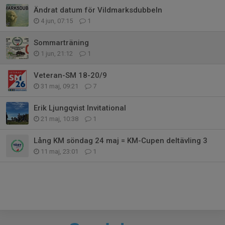
Ändrat datum för Vildmarksdubbeln
4 jun, 07:15
1
Sommarträning
1 jun, 21:12
1
Veteran-SM 18-20/9
31 maj, 09:21
7
Erik Ljungqvist Invitational
21 maj, 10:38
1
Lång KM söndag 24 maj = KM-Cupen deltävling 3
11 maj, 23:01
1