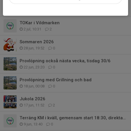
O-ringen Göteborg
19 jul, 15:23
0
TOKar i Vildmarken
2 jul, 10:31
2
Sommaren 2026
28 jun, 19:52
0
Provlöpning också nästa vecka, tisdag 30/6
22 jun, 23:20
0
Provlöpning med Grillning och bad
18 jun, 00:08
0
Jukola 2026
17 jun, 11:52
2
Terräng KM i kväll, gemensam start 18:30, direktanmälan OK
9 jun, 13:40
0