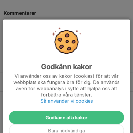
Kommentarer
Mikael Nordquist
7 jun, 11:55
Jättebra att du fixat det här Edvin. Ett litet tillägg är att
detta ersätter sommarintensiven som vi kört i många år,
och är ett svar på den feedback vi fått.
Utifall någon undrar var den tagit vägen.
Tidigare nyheter
Godkänn kakor
Vi använder oss av kakor (cookies) för att vår
Arrangörsfest Vildmarksdubbeln 2026
webbplats ska fungera bra för dig. De används
Idag, 12:59
0
även för webbanalys i syfte att hjälpa oss att
förbättra våra tjänster.
Arenabygge torsdag 6/8 kl 17
Så använder vi cookies
30 jul, 21:11
7
Godkänn alla kakor
Baka till Vildmarksdubbeln 8-9 augusti
29 jul, 19:36
8
Bara nödvändiga