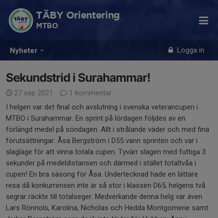
TÄBY Orientering
MTBO
Logga in
Nyheter
Sekundstrid i Surahammar!
27 sep 2021
1 kommentar
I helgen var det final och avslutning i svenska veterancupen i
MTBO i Surahammar. En sprint på lördagen följdes av en
förlängd medel på söndagen. Allt i strålande väder och med fina
förutsättningar. Åsa Bergström i D55 vann sprinten och var i
slagläge för att vinna totala cupen. Tyvärr slagen med futtiga 3
sekunder på medeldistansen och därmed i stället totaltvåa i
cupen! En bra säsong för Åsa. Undertecknad hade en lättare
resa då konkurrensen inte är så stor i klassen D65, helgens två
segrar räckte till totalseger. Medverkande denna helg var även
Lars Rönnols, Karolina, Nicholas och Hedda Montgomerie samt