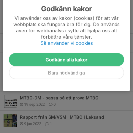
Häng med på MTBO-läger i Danmark 16-20 maj
Godkänn kakor
17 jan 2024
0
Vi använder oss av kakor (cookies) för att vår
TOK största klubb på MTBO-avslutning!
webbplats ska fungera bra för dig. De används
1 okt 2023
4
även för webbanalys i syfte att hjälpa oss att
förbättra våra tjänster.
Dags att ladda för MTBO!
Så använder vi cookies
17 sep 2023
0
Godkänn alla kakor
Veteran-SM MTBO 2023 i Finspång och Borensberg
7 maj 2023
7
Bara nödvändiga
Dags att anmäla sig till vårens MTBO-läger!
16 dec 2022
0
MTBO-DM - passa på att prova MTBO
19 sep 2022
0
Rapport från SM/VSM i MTBO i Leksand
9 jun 2022
1