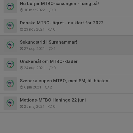
Nu börjar MTBO-säsongen - häng på!
10 mar 2022
0
Danska MTBO-lägret - nu klart för 2022
23 nov 2021
0
Sekundstrid i Surahammar!
27 sep 2021
1
Önskemål om MTBO-kläder
24 aug 2021
0
Svenska cupen MTBO, med SM, till hösten!
6 jun 2021
2
Motions-MTBO Haninge 22 juni
25 maj 2021
0