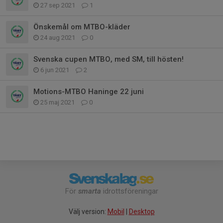
27 sep 2021
1
Önskemål om MTBO-kläder
24 aug 2021
0
Svenska cupen MTBO, med SM, till hösten!
6 jun 2021
2
Motions-MTBO Haninge 22 juni
25 maj 2021
0
För
smarta
idrottsföreningar
Välj version:
Mobil
|
Desktop