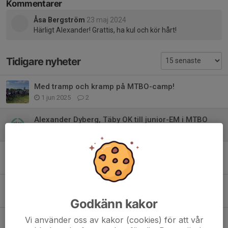
Kommentarer
Åsa Bergström
23 maj 2024
Härligt Alexander! Grattis, ha kul och kör hårt!
Tidigare nyheter
Med tramp och kramp på MTBO-camp!
1 jun 2025
2
Alexander Dyberg, Täby OK till junior-EM i MTBO
22 maj 2024
1
Häng med på MTBO-läger i Danmark 16-20 maj
17 jan 2024
0
TOK största klubb på MTBO-avslutning!
1 okt 2023
4
Godkänn kakor
Dags att ladda för MTBO!
Vi använder oss av kakor (cookies) för att vår