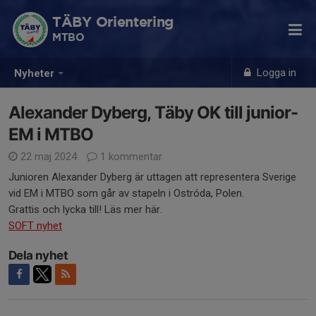
TÄBY Orientering
MTBO
Logga in
Nyheter
Alexander Dyberg, Täby OK till junior-
EM i MTBO
22 maj 2024
1 kommentar
Junioren Alexander Dyberg är uttagen att representera Sverige
vid EM i MTBO som går av stapeln i Ostróda, Polen.
Grattis och lycka till! Läs mer här.
SOFT nyhet
Dela nyhet