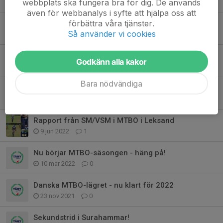
webbplats ska fungera bra för dig. De används
17 sep 2023
0
även för webbanalys i syfte att hjälpa oss att
förbättra våra tjänster.
Veteran-SM MTBO 2023 i Finspång och Borensberg
Så använder vi cookies
7 maj 2023
7
Dags att anmäla sig till vårens MTBO-läger!
Godkänn alla kakor
16 dec 2022
0
Bara nödvändiga
MTBO-DM - passa på att prova MTBO
19 sep 2022
0
Rapport från SM/VSM i MTBO i Leksand
9 jun 2022
1
Nu börjar MTBO-säsongen - häng på!
10 mar 2022
0
Danska MTBO-lägret - nu klart för 2022
23 nov 2021
0
Sekundstrid i Surahammar!