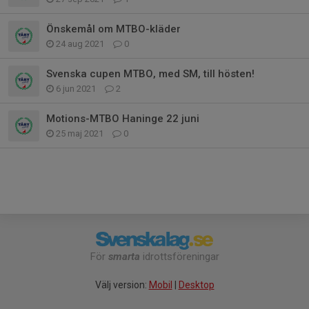
Önskemål om MTBO-kläder
24 aug 2021
0
Svenska cupen MTBO, med SM, till hösten!
6 jun 2021
2
Motions-MTBO Haninge 22 juni
25 maj 2021
0
För
smarta
idrottsföreningar
Välj version:
Mobil
|
Desktop