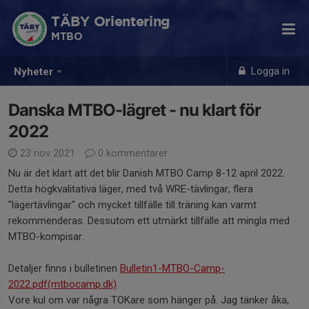
TÄBY Orientering
MTBO
Logga in
Nyheter
Danska MTBO-lägret - nu klart för
2022
23 nov 2021
0 kommentarer
Nu är det klart att det blir Danish MTBO Camp 8-12 april 2022.
Detta högkvalitativa läger, med två WRE-tävlingar, flera
"lägertävlingar" och mycket tillfälle till träning kan varmt
rekommenderas. Dessutom ett utmärkt tillfälle att mingla med
MTBO-kompisar.
Detaljer finns i bulletinen
Bulletin1-MTBO-Camp-
2022.pdf(mtbocamp.dk)
Vore kul om var några TOKare som hänger på. Jag tänker åka,