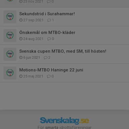
23 nov 2021
0
Sekundstrid i Surahammar!
27 sep 2021
1
Önskemål om MTBO-kläder
24 aug 2021
0
Svenska cupen MTBO, med SM, till hösten!
6 jun 2021
2
Motions-MTBO Haninge 22 juni
25 maj 2021
0
För
smarta
idrottsföreningar