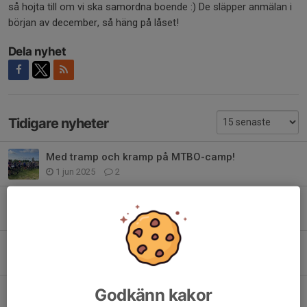
så hojta till om vi ska samordna boende :) De släpper anmälan i
början av december, så häng på låset!
Dela nyhet
Tidigare nyheter
Med tramp och kramp på MTBO-camp!
1 jun 2025
2
Alexander Dyberg, Täby OK till junior-EM i MTBO
22 maj 2024
1
Häng med på MTBO-läger i Danmark 16-20 maj
17 jan 2024
0
TOK största klubb på MTBO-avslutning!
Godkänn kakor
1 okt 2023
4