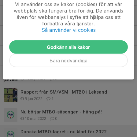
Vi använder oss av kakor (cookies) för att vår
webbplats ska fungera bra för dig. De används
Dags att ladda för MTBO!
även för webbanalys i syfte att hjälpa oss att
17 sep 2023
0
förbättra våra tjänster.
Så använder vi cookies
Veteran-SM MTBO 2023 i Finspång och Borensberg
7 maj 2023
7
Godkänn alla kakor
Dags att anmäla sig till vårens MTBO-läger!
16 dec 2022
0
Bara nödvändiga
MTBO-DM - passa på att prova MTBO
19 sep 2022
0
Rapport från SM/VSM i MTBO i Leksand
9 jun 2022
1
Nu börjar MTBO-säsongen - häng på!
10 mar 2022
0
Danska MTBO-lägret - nu klart för 2022